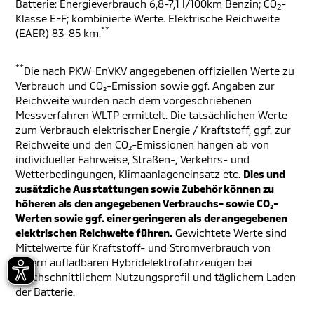
Batterie: Energieverbrauch 6,8-7,1 l/100km Benzin; CO
-
2
Klasse E-F; kombinierte Werte. Elektrische Reichweite
**
(EAER) 83-85 km.
**
Die nach PKW-EnVKV angegebenen offiziellen Werte zu
Verbrauch und CO₂-Emission sowie ggf. Angaben zur
Reichweite wurden nach dem vorgeschriebenen
Messverfahren WLTP ermittelt. Die tatsächlichen Werte
zum Verbrauch elektrischer Energie / Kraftstoff, ggf. zur
Reichweite und den CO₂-Emissionen hängen ab von
individueller Fahrweise, Straßen-, Verkehrs- und
Wetterbedingungen, Klimaanlageneinsatz etc.
Dies und
zusätzliche Ausstattungen sowie Zubehör können zu
höheren als den angegebenen Verbrauchs- sowie CO₂-
Werten sowie ggf. einer geringeren als der angegebenen
elektrischen Reichweite führen.
Gewichtete Werte sind
Mittelwerte für Kraftstoff- und Stromverbrauch von
extern aufladbaren Hybridelektrofahrzeugen bei
durchschnittlichem Nutzungsprofil und täglichem Laden
der Batterie.