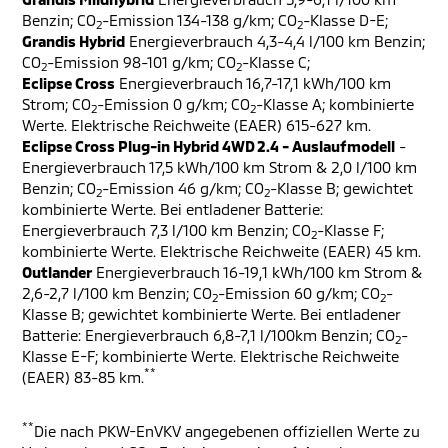
Benzin; CO
-Emission 134-138 g/km; CO
-Klasse D-E;
2
2
Grandis Hybrid
Energieverbrauch 4,3-4,4 l/100 km Benzin;
CO
-Emission 98-101 g/km; CO
-Klasse C;
2
2
Eclipse Cross
Energieverbrauch 16,7-17,1 kWh/100 km
Strom; CO
-Emission 0 g/km; CO
-Klasse A; kombinierte
2
2
Werte. Elektrische Reichweite (EAER) 615-627 km.
Eclipse Cross Plug-in Hybrid 4WD 2.4 - Auslaufmodell
-
Energieverbrauch 17,5 kWh/100 km Strom & 2,0 l/100 km
Benzin; CO
-Emission 46 g/km; CO
-Klasse B; gewichtet
2
2
kombinierte Werte. Bei entladener Batterie:
Energieverbrauch 7,3 l/100 km Benzin; CO
-Klasse F;
2
kombinierte Werte. Elektrische Reichweite (EAER) 45 km.
Outlander
Energieverbrauch 16-19,1 kWh/100 km Strom &
2,6-2,7 l/100 km Benzin; CO
-Emission 60 g/km; CO
-
2
2
Klasse B; gewichtet kombinierte Werte. Bei entladener
Batterie: Energieverbrauch 6,8-7,1 l/100km Benzin; CO
-
2
Klasse E-F; kombinierte Werte. Elektrische Reichweite
**
(EAER) 83-85 km.
**
Die nach PKW-EnVKV angegebenen offiziellen Werte zu