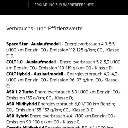
ERKLÄRUNG ZUR BARRIEREFREIHEIT
Verbrauchs- und Effizienzwerte
Space Star - Auslaufmodell -
Energieverbrauch 4,9-5,5
l/100 km Benzin; CO
-Emission 112-125 g/km; CO
-Klasse
2
2
C-D;
COLT 1.0 - Auslaufmodell -
Energieverbrauch 5,2-5,3 l/100
km Benzin; CO
-Emission 118-119 g/km; CO
-Klasse D;
2
2
COLT Hybrid - Auslaufmodell -
Energieverbrauch 4,2-4,3
l/100 km Benzin; CO
-Emission 96-97 g/km; CO
-Klasse
2
2
C;
ASX 1.2 Turbo
Energieverbrauch 5,9 l/100 km Benzin; CO
-
2
Emission 133 g/km; CO
-Klasse D;
2
ASX Mildhybrid
Energieverbrauch 6,0 l/100 km Benzin;
CO
-Emission 135-137 g/km; CO
-Klasse D-E;
2
2
ASX Hybrid
Energieverbrauch 4,4 l/100 km Benzin; CO
-
2
Emission 99-100 g/km; CO
-Klasse C;
2
Grandis Mildhybrid
Energieverbrauch 5,9-6,1 l/100 km